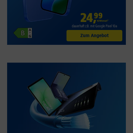
24
,
99
€/Monat*
dauerhaft z.B. mit Google Pixel 10a
Zum Angebot