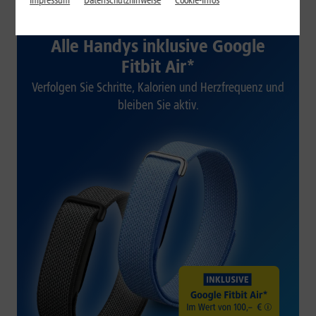
Impressum
Datenschutzhinweise
Cookie-Infos
1&1 SOMMER-SPECIAL
Alle Handys inklusive Google
Fitbit Air*
Verfolgen Sie Schritte, Kalorien und Herzfrequenz und
bleiben Sie aktiv.