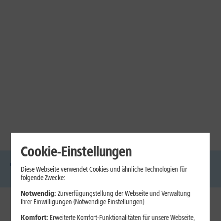
Cookie-Einstellungen
Diese Webseite verwendet Cookies und ähnliche Technologien für
DSL
Glasfaser
Internet
Handys
Mobilfunk-
Laptops
Tablets
folgende Zwecke:
Tarife
Notwendig:
Zurverfügungstellung der Webseite und Verwaltung
Ihrer Einwilligungen (Notwendige Einstellungen)
1&1 Internet
Komfort:
Erweiterte Komfort-Funktionalitäten für unsere Webseite,