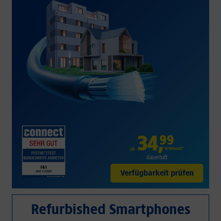
34
,
99
€/Monat*
ab
dauerhaft
Verfügbarkeit prüfen
Refurbished Smartphones