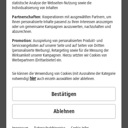
Jetzt unterbrechungsfrei ins sehr gute Netz wechseln.
statistische Analyse der Webseiten-Nutzung sowie die
Individualisierung von Inhalten
Ohne doppelte Kosten.*
Partnerschaften:
Kooperationen mit ausgewählten Partnern, um
Ihnen personalisierte Inhalte passend zu Ihren Interessen anzuzeigen
oder um gemeinsame Kampagnen auszuwerten, nachzuhalten und
abzurechnen.
Promotion:
Ausspielung von personalisierten Produkt- und
Serviceangeboten auf unserer Seite und auf Seiten von Dritten
(personalisierte Werbung), Retargeting sowie für die Messung der
Wirksamkeit unserer Kampagnen. Hierzu setzten wir Cookies von
Werbepartnern (Drittanbieter) ein.
Sie können die Verwendung von Cookies (mit Ausnahme der Kategorie
hier
notwendig)
auch einzeln auswählen oder ablehnen.
Bestätigen
29
,
99
€/Monat*
ab
dauerhaft
Ablehnen
Verfügbarkeit prüfen